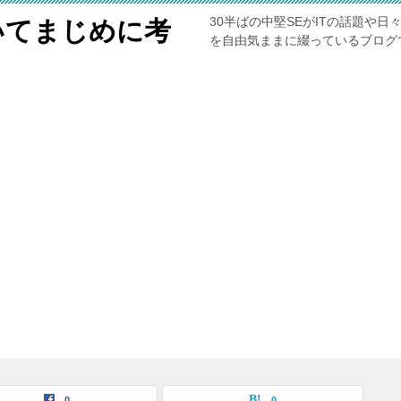
30半ばの中堅SEがITの話題や
いてまじめに考
を自由気ままに綴っているブログ
0
0