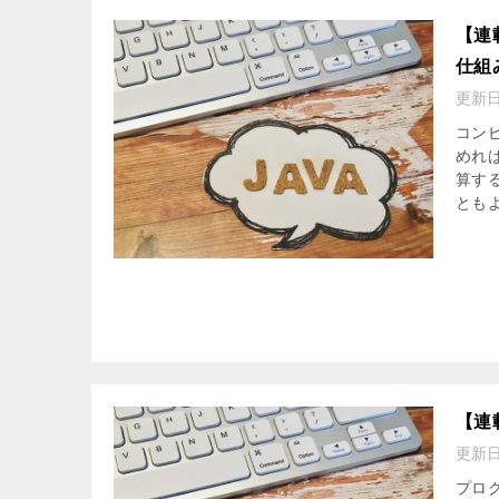
【連
仕組
更新
コン
めれ
算す
ともよ
【連
更新
プロ