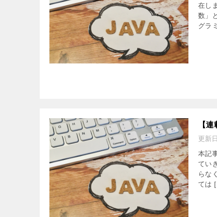
在し
数」
グラミ
【連
更新
本記
てい
らな
ては [