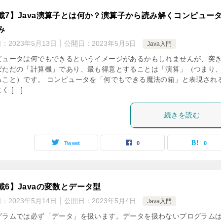
載7】Java演算子とは何か？演算子から読み解くコンピュー
み
日：
2023年5月13日
公開日：
2023年5月5日
Java入門
ピュータは何でもできるというイメージがあるかもしれませんが、突
ばただの「計算機」であり、最も得意とすることは「演算」（つまり
ること）です。 コンピュータを「何でもできる魔法の箱」と表現され
く […]
続きを読む
Tweet
0
0
載6】Javaの変数とデータ型
日：
2023年5月14日
公開日：
2023年5月4日
Java入門
グラムでは必ず「データ」を扱います。データを扱わないプログラム