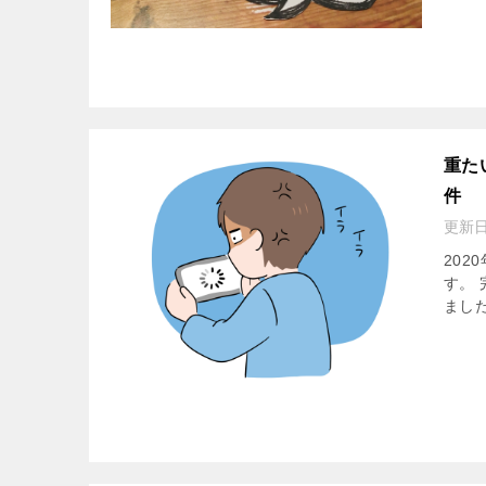
重た
件
更新
20
す。
ました