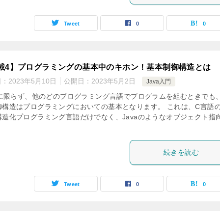
Tweet
0
0
載4】プログラミングの基本中のキホン！基本制御構造とは
日：
2023年5月10日
公開日：
2023年5月2日
Java入門
vaに限らず、他のどのプログラミング言語でプログラムを組むときでも
御構造はプログラミングにおいての基本となります。 これは、C言語
構造化プログラミング言語だけでなく、Javaのようなオブジェクト指
続きを読む
Tweet
0
0