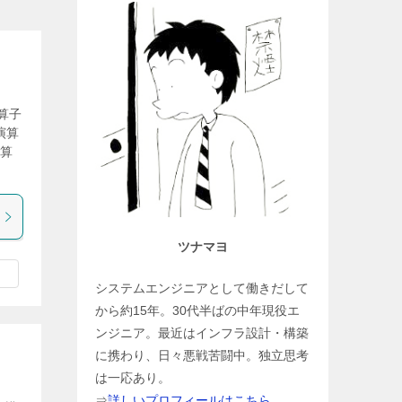
算子
演算
演算
ツナマヨ
システムエンジニアとして働きだして
から約15年。30代半ばの中年現役エ
ンジニア。最近はインフラ設計・構築
に携わり、日々悪戦苦闘中。独立思考
は一応あり。
⇒
詳しいプロフィールはこちら