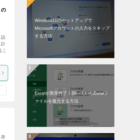
タの
Windows11のセットアップで
Microsoftアカウントの入力をスキップ
する方法
き詰
、計
るこ
Excelが異常終了！開いていたExcelフ
ァイルを復元する方法
は存