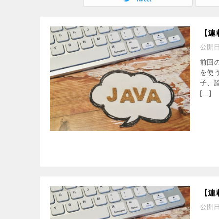
【連
公開
前回
を使
子、
[…]
【連
公開