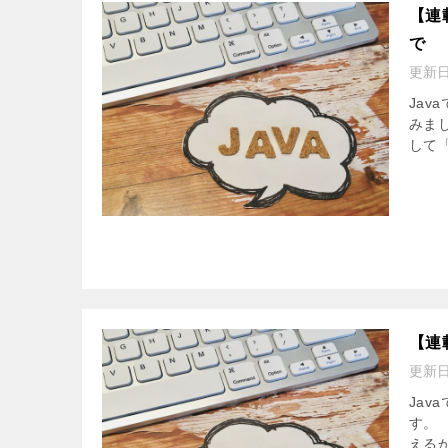
【連
で
更新
Ja
みま
して「
【連
更新
Ja
す。
える