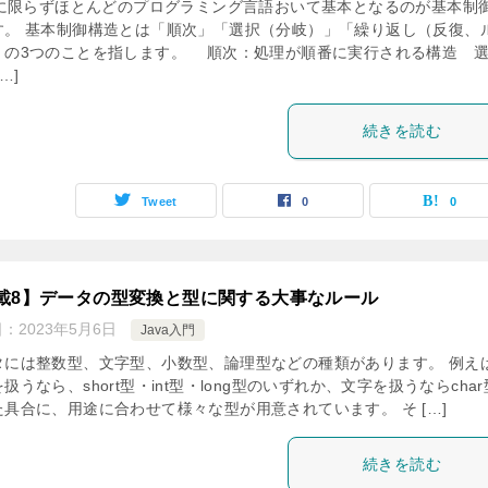
vaに限らずほとんどのプログラミング言語おいて基本となるのが基本制
す。 基本制御構造とは「順次」「選択（分岐）」「繰り返し（反復、
」の3つのことを指します。 順次：処理が順番に実行される構造 
…]
続きを読む
Tweet
0
0
載8】データの型変換と型に関する大事なルール
日：
2023年5月6日
Java入門
タには整数型、文字型、小数型、論理型などの種類があります。 例え
扱うなら、short型・int型・long型のいずれか、文字を扱うならcha
た具合に、用途に合わせて様々な型が用意されています。 そ […]
続きを読む