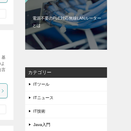
電源不要のPoE対応無線LANルーター
とは
、基
のよ
向言
カテゴリー
ITツール
ITニュース
IT技術
Java入門