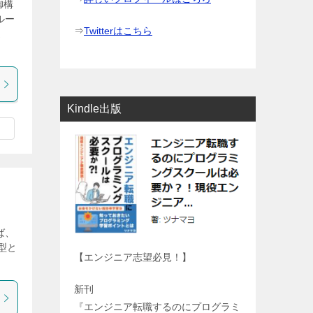
御構
ルー
⇒
Twitterはこちら
選
Kindle出版
ば、
r型と
【エンジニア志望必見！】
新刊
『エンジニア転職するのにプログラミ