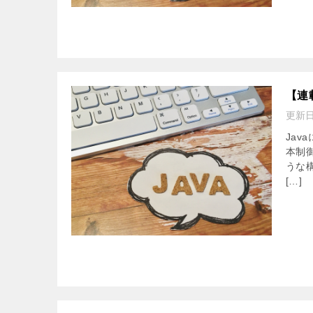
【連
更新
Ja
本制
うな
[…]