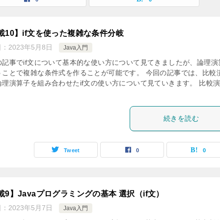
載10】if文を使った複雑な条件分岐
日：
2023年5月8日
Java入門
の記事でif文について基本的な使い方について見てきましたが、論理演
うことで複雑な条件式を作ることが可能です。 今回の記事では、比較
論理演算子を組み合わせたif文の使い方について見ていきます。 比較
続きを読む
Tweet
0
0
載9】Javaプログラミングの基本 選択（if文）
日：
2023年5月7日
Java入門