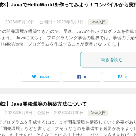
載3】JavaでHelloWorldを作ってみよう！コンパイルから実
日：
2023年5月10日
公開日：
2023年5月1日
Java入門
vaでの開発環境が構築できたので、早速、Javaで何かプログラムを作成
しょう。 Javaに限らず、プログラミング学習の世界では、学習の手始
HelloWorld」プログラムを作成することが定番となって […]
続きを読む
Tweet
0
0
載2】Java開発環境の構築方法について
日：
2023年5月8日
公開日：
2023年4月30日
Java入門
vaでプログラムを作成するには、まず開発環境を構築していく必要があ
 「開発環境」などと書くと、大そうなものを準備する必要があるよう
かもしれませんが、そんなことはありません。 パソコンさえあれば、