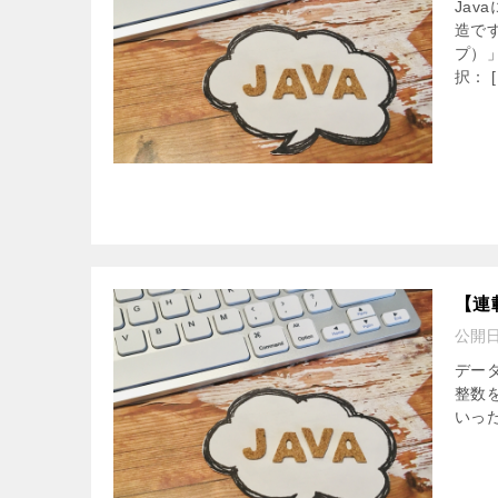
Ja
造で
プ）
択： [
【連
公開
デー
整数を
いっ