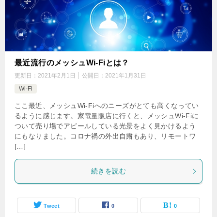
最近流行のメッシュWi-Fiとは？
更新日：
2021年2月1日
公開日：
2021年1月31日
Wi-Fi
ここ最近、メッシュWi-Fiへのニーズがとても高くなってい
るように感じます。家電量販店に行くと、メッシュWi-Fiに
ついて売り場でアピールしている光景をよく見かけるよう
にもなりました。コロナ禍の外出自粛もあり、リモートワ
[…]
続きを読む
Tweet
0
0